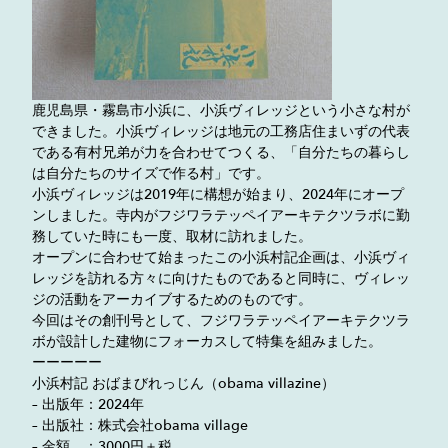
鹿児島県・霧島市小浜に、小浜ヴィレッジという小さな村が
できました。小浜ヴィレッジは地元の工務店住まいずの代表
である有村兄弟が力を合わせてつくる、「自分たちの暮らし
は自分たちのサイズで作る村」です。
小浜ヴィレッジは2019年に構想が始まり、2024年にオープ
ンしました。寺内がフジワラテッペイアーキテクツラボに勤
務していた時にも一度、取材に訪れました。
オープンに合わせて始まったこの小浜村記企画は、小浜ヴィ
レッジを訪れる方々に向けたものであると同時に、ヴィレッ
ジの活動をアーカイブするためのものです。
今回はその創刊号として、フジワラテッペイアーキテクツラ
ボが設計した建物にフォーカスして特集を組みました。
ーーーーー
小浜村記 おばまびれっじん（obama villazine）
– 出版年：2024年
– 出版社：株式会社obama village
– 金額 ：3000円＋税