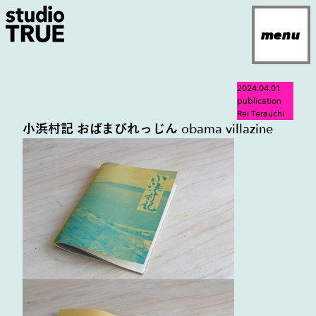
Navigated to
menu
jp
2024.04.01
en
publication
Rei Terauchi
小浜村記 おばまびれっじん obama villazine
about
news
projects
archives
contact