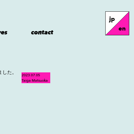
jp
en
ves
contact
ました。
2023.07.05
Taiga Matsuoka