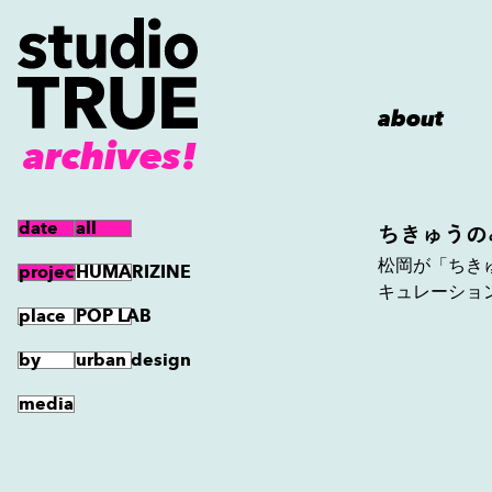
Navigated to
about
archives!
date
all
ちきゅうの
松岡が「ちき
projects
HUMARIZINE
jp
キュレーショ
en
place
POP LAB
by
urban design
about
news
projects
archives
contact
media