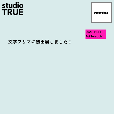
Navigated to
menu
jp
2023.11.11
en
Rei Terauchi
文学フリマに初出展しました！
about
news
projects
archives
contact