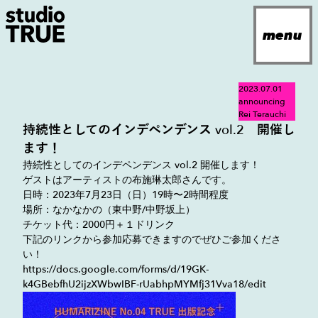
Navigated to
menu
jp
2023.07.01
en
announcing
Rei Terauchi
持続性としてのインデペンデンス vol.2 開催し
ます！
about
news
projects
archives
contact
持続性としてのインデペンデンス vol.2 開催します！
ゲストはアーティストの布施琳太郎さんです。
日時：2023年7月23日（日）19時〜2時間程度
場所：なかなかの（東中野/中野坂上）
チケット代：2000円＋１ドリンク
下記のリンクから参加応募できますのでぜひご参加くださ
い！
https://docs.google.com/forms/d/19GK-
k4GBebfhU2ijzXWbwIBF-rUabhpMYMfj31Vva18/edit